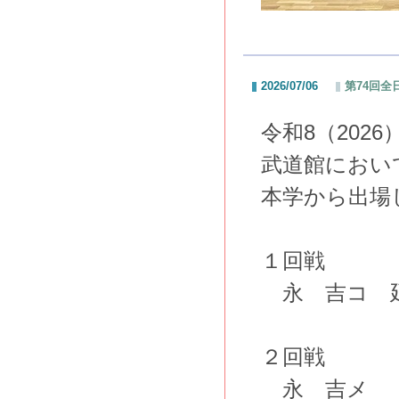
2026/07/06
第74回
令和8（202
武道館におい
本学から出場
１回戦
永 吉コ 延
２回戦
永 吉メ