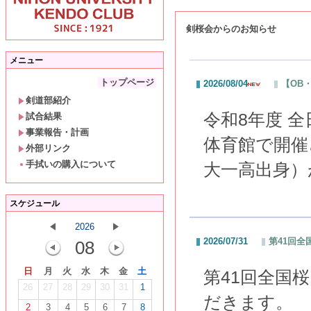
剣桜会からのお知らせ
メニュー
トップページ
2026/08/04
【OB
剣道部紹介
令和8年度 
試合結果
事業報告・計画
体育館で開催
外部リンク
手拭いの購入について
大一高出身）
スケジュール
2026
2026/07/31
第41回
08
日
月
火
水
木
金
土
第41回全国
26
27
28
29
30
31
1
だきます。
2
3
4
5
6
7
8