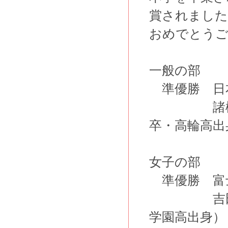
賞されました
おめでとう
一般の部
準優勝
日本
諸橋 岳
卒・高輪高出
女子の部
準優勝 富士
吉田 百合
学園高出身）