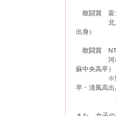
敢闘賞
富
北川 
出身）
敢闘賞 NT
河村 
蘇中央高卒）
※監督と
卒・清風高出
ご活躍
また、女子の