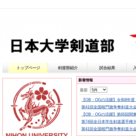
トップページ
剣道部紹介
試合結果
新着情報
最新
【OB・OGの活躍】令和8年度 
第41回全国桜門旗争奪剣道大
【OB・OGの活躍】第65回
第74回全日本学生剣道選手権
第41回全国桜門旗争奪剣道大会