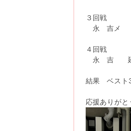
３回戦
永 吉メ
４回戦
永 吉 延
結果 ベスト3
応援ありがと