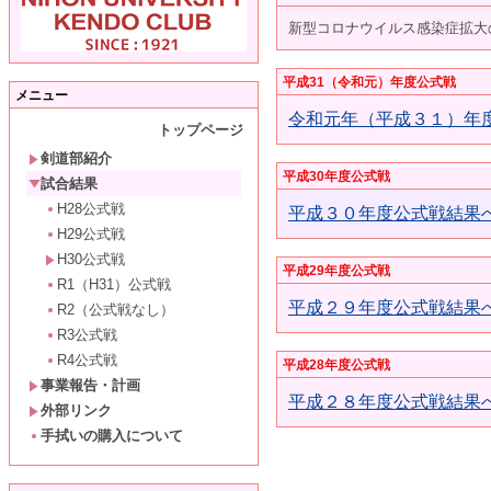
新型コロナウイルス感染症拡大
平成31（令和元）年度公式戦
メニュー
令和元年（平成３１）年
トップページ
剣道部紹介
平成30年度公式戦
試合結果
H28公式戦
平成３０年度公式戦結果
H29公式戦
H30公式戦
平成29年度公式戦
R1（H31）公式戦
平成２９年度公式戦結果
R2（公式戦なし）
R3公式戦
R4公式戦
平成28年度公式戦
事業報告・計画
平成２８年度公式戦結果
外部リンク
手拭いの購入について