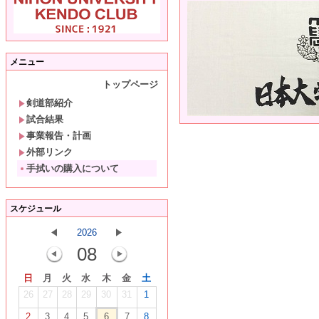
メニュー
トップページ
剣道部紹介
試合結果
事業報告・計画
外部リンク
手拭いの購入について
スケジュール
2026
08
日
月
火
水
木
金
土
26
27
28
29
30
31
1
2
3
4
5
6
7
8