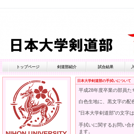
トップページ
剣道部紹介
試合結果
日本大学剣道部の手拭いについて
平成28年度卒業の部員
白色生地に、黒文字の配
”日本大学剣道部”の文字
手拭いに関するお問い合
ます。