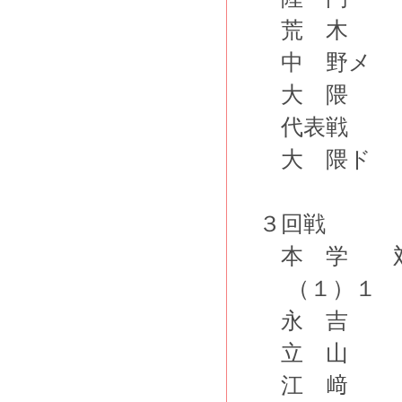
荒 木
中 野メ
大 隈
代表戦
大 隈ド
３回戦
本 学 
（１）１ 
永 吉
立 山
江 﨑