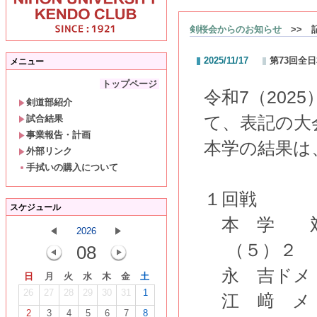
剣桜会からのお知らせ
>> 
2025/11/17
第73回全
メニュー
トップページ
令和7（202
剣道部紹介
試合結果
て、表記の大
事業報告・計画
本学の結果は
外部リンク
手拭いの購入について
１回戦
スケジュール
本 学 対
2026
（５）２ 
08
永 吉ド
日
月
火
水
木
金
土
26
27
28
29
30
31
1
江 﨑 メ
2
3
4
5
6
7
8