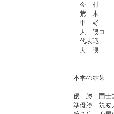
今 村 
荒 木
中 野
大 隈コ
代表戦
大 隈 
本学の結果 
優 勝 国士
準優勝 筑波