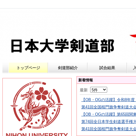
トップページ
剣道部紹介
試合結果
新着情報
最新
【OB・OGの活躍】令和8年度 
第41回全国桜門旗争奪剣道大
【OB・OGの活躍】第65回
第74回全日本学生剣道選手権
第41回全国桜門旗争奪剣道大会