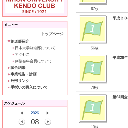
67枚
平成２８
メニュー
トップページ
剣道部紹介
日本大学剣道部について
56枚
アクセス
平成28
剣桜会年会費について
試合結果
事業報告・計画
外部リンク
手拭いの購入について
79枚
第64回
スケジュール
2026
08
13枚