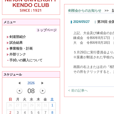
剣桜会からのお知らせ
>> 
2024/05/27
第39回 
メニュー
トップページ
上記、大会及び練成会のお
剣道部紹介
錬成会 令和6年8月17日
試合結果
大 会
令和6年8月18
日 
事業報告・計画
５月29日に実行委員会より
外部リンク
※葉書が郵送された学校の
手拭いの購入について
画面の右上または左の『桜
その所をクリックすると、
スケジュール
2026
08
< 前の記事へ
日
月
火
水
木
金
土
26
27
28
29
30
31
1
2
3
4
5
6
7
8