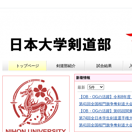
トップページ
剣道部紹介
試合結果
新着情報
最新
【OB・OGの活躍】令和8年度 
第41回全国桜門旗争奪剣道大
【OB・OGの活躍】第65回
第74回全日本学生剣道選手権
第41回全国桜門旗争奪剣道大会